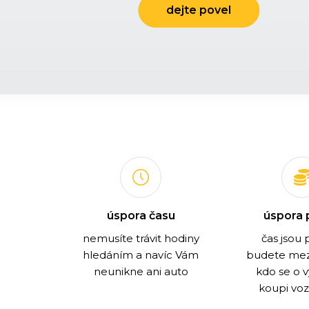
úspora času
úspora 
nemusíte trávit hodiny
čas jsou 
hledáním a navíc Vám
budete mezi
neunikne ani auto
kdo se o 
koupi voz