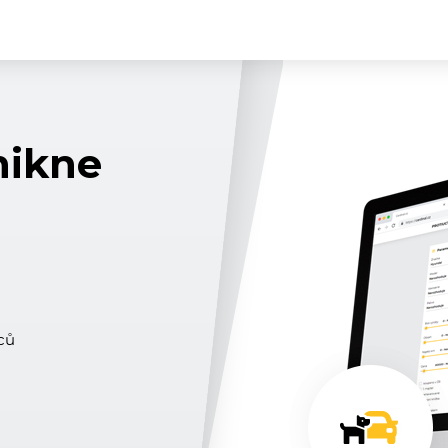
nikne
ců
t