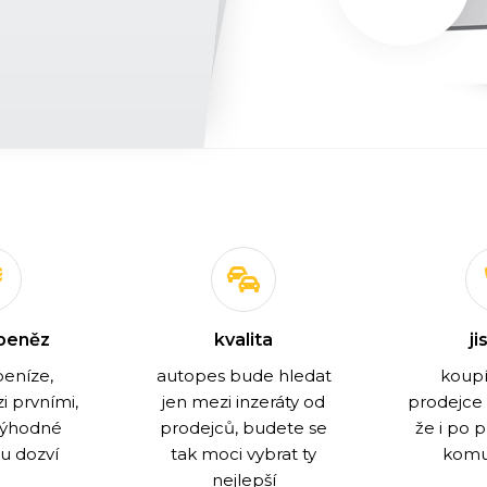
peněz
kvalita
ji
peníze,
autopes bude hledat
koupí
 prvními,
jen mezi inzeráty od
prodejce 
výhodné
prodejců, budete se
že i po 
u dozví
tak moci vybrat ty
komu
nejlepší