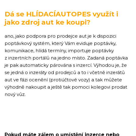
Dá se HLÍDACÍAUTOPES využít i
jako zdroj aut ke koupi?
ano, jako podpora pro prodejce aut je k dispozici
poptávkový systém, který Vám eviduje poptávky,
komunikace, hlídá termíny, importuje poptávky
z inzertních portálů na jedno místo. Zadaná poptávka
je pak automaticky párována s inzercí. Výhodou je, že
se jedná o inzeráty od prodejců a to i včetně inzerátů
aut ve fázi ocenění (protiúčtové vozy) a tak můžete
výhodně nakoupit a ještě tak pomoci kolegovi prodat
nový vůz.
Pokud máte zájem o umístění inzerce nebo